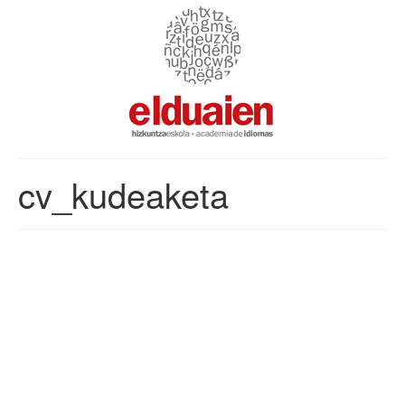
cv_kudeaketa